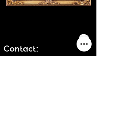
?
Contact:
info@mandrs.nl
|
06-23708512
Meld je aan voor de
mailinglijst
Nu abonneren